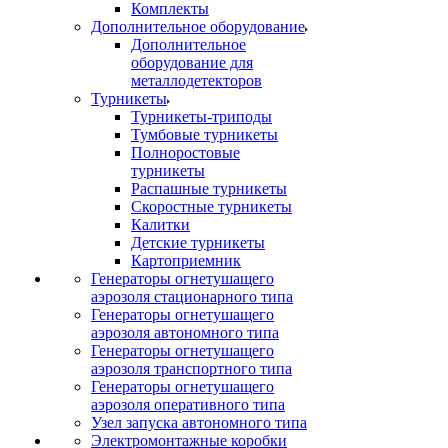
Комплекты
Дополнительное оборудование
Дополнительное
оборудование для
металлодетекторов
Турникеты
Турникеты-триподы
Тумбовые турникеты
Полноростовые
турникеты
Распашные турникеты
Скоростные турникеты
Калитки
Детские турникеты
Картоприемник
Генераторы огнетушащего
аэрозоля стационарного типа
Генераторы огнетушащего
аэрозоля автономного типа
Генераторы огнетушащего
аэрозоля транспортного типа
Генераторы огнетушащего
аэрозоля оперативного типа
Узел запуска автономного типа
Электромонтажные коробки