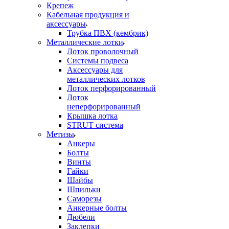
Крепеж
Кабельная продукция и
аксессуары
Трубка ПВХ (кембрик)
Металлические лотки
Лоток проволочный
Системы подвеса
Аксессуары для
металлических лотков
Лоток перфорированный
Лоток
неперфорированный
Крышка лотка
STRUT система
Метизы
Анкеры
Болты
Винты
Гайки
Шайбы
Шпильки
Саморезы
Анкерные болты
Дюбели
Заклепки