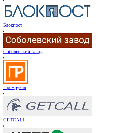
Блокпост
Соболевский завод
Промрукав
GETCALL