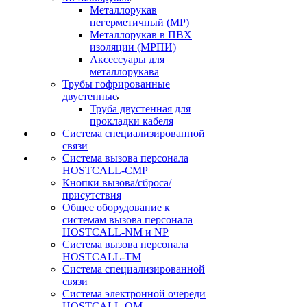
Металлорукав
негерметичный (МР)
Металлорукав в ПВХ
изоляции (МРПИ)
Аксессуары для
металлорукава
Трубы гофрированные
двустенные
Труба двустенная для
прокладки кабеля
Система специализированной
связи
Cистема вызова персонала
HOSTCALL-CMP
Кнопки вызова/сброса/
присутствия
Общее оборудование к
системам вызова персонала
HOSTCALL-NM и NP
Система вызова персонала
HOSTCALL-TM
Система специализированной
связи
Система электронной очереди
HOSTCALL-QM