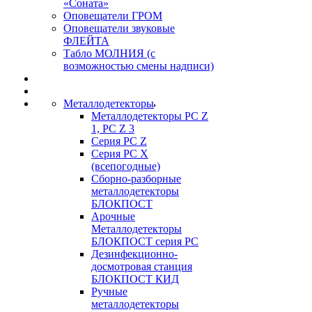
«Соната»
Оповещатели ГРОМ
Оповещатели звуковые
ФЛЕЙТА
Табло МОЛНИЯ (с
возможностью смены надписи)
Металлодетекторы
Металлодетекторы РС Z
1, PC Z 3
Серия РС Z
Серия РС X
(всепогодные)
Сборно-разборные
металлодетекторы
БЛОКПОСТ
Арочные
Металлодетекторы
БЛОКПОСТ серия РС
Дезинфекционно-
досмотровая станция
БЛОКПОСТ КИД
Ручные
металлодетекторы