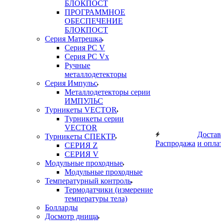
БЛОКПОСТ
ПРОГРАММНОЕ
ОБЕСПЕЧЕНИЕ
БЛОКПОСТ
Серия Матрешка
Серия PC V
Серия PC Vx
Ручные
металлодетекторы
Серия Импульс
Металлодетекторы серии
ИМПУЛЬС
Турникеты VECTOR
Турникеты серии
VECTOR
Достав
Турникеты СПЕКТР
Распродажа
и опла
СЕРИЯ Z
СЕРИЯ V
Модульные проходные
Модульные проходные
Температурный контроль
Термодатчики (измерение
температуры тела)
Болларды
Досмотр днища