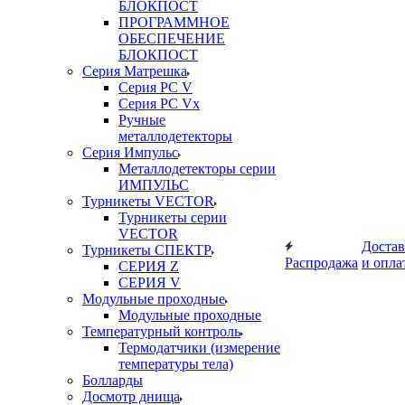
БЛОКПОСТ
ПРОГРАММНОЕ
ОБЕСПЕЧЕНИЕ
БЛОКПОСТ
Серия Матрешка
Серия PC V
Серия PC Vx
Ручные
металлодетекторы
Серия Импульс
Металлодетекторы серии
ИМПУЛЬС
Турникеты VECTOR
Турникеты серии
VECTOR
Достав
Турникеты СПЕКТР
Распродажа
и опла
СЕРИЯ Z
СЕРИЯ V
Модульные проходные
Модульные проходные
Температурный контроль
Термодатчики (измерение
температуры тела)
Болларды
Досмотр днища