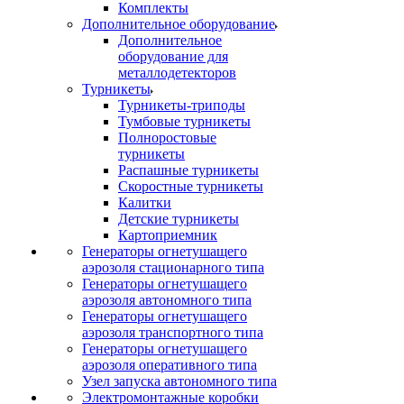
Комплекты
Дополнительное оборудование
Дополнительное
оборудование для
металлодетекторов
Турникеты
Турникеты-триподы
Тумбовые турникеты
Полноростовые
турникеты
Распашные турникеты
Скоростные турникеты
Калитки
Детские турникеты
Картоприемник
Генераторы огнетушащего
аэрозоля стационарного типа
Генераторы огнетушащего
аэрозоля автономного типа
Генераторы огнетушащего
аэрозоля транспортного типа
Генераторы огнетушащего
аэрозоля оперативного типа
Узел запуска автономного типа
Электромонтажные коробки