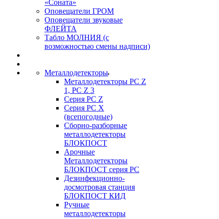
«Соната»
Оповещатели ГРОМ
Оповещатели звуковые
ФЛЕЙТА
Табло МОЛНИЯ (с
возможностью смены надписи)
Металлодетекторы
Металлодетекторы РС Z
1, PC Z 3
Серия РС Z
Серия РС X
(всепогодные)
Сборно-разборные
металлодетекторы
БЛОКПОСТ
Арочные
Металлодетекторы
БЛОКПОСТ серия РС
Дезинфекционно-
досмотровая станция
БЛОКПОСТ КИД
Ручные
металлодетекторы