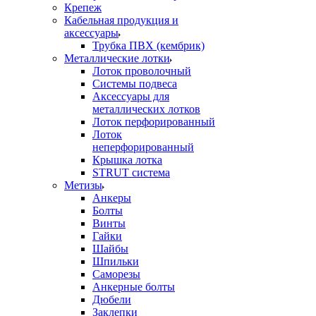
Крепеж
Кабельная продукция и
аксессуары
Трубка ПВХ (кембрик)
Металлические лотки
Лоток проволочный
Системы подвеса
Аксессуары для
металлических лотков
Лоток перфорированный
Лоток
неперфорированный
Крышка лотка
STRUT система
Метизы
Анкеры
Болты
Винты
Гайки
Шайбы
Шпильки
Саморезы
Анкерные болты
Дюбели
Заклепки