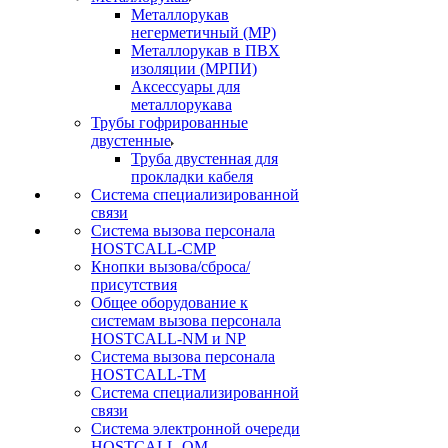
Металлорукав
негерметичный (МР)
Металлорукав в ПВХ
изоляции (МРПИ)
Аксессуары для
металлорукава
Трубы гофрированные
двустенные
Труба двустенная для
прокладки кабеля
Система специализированной
связи
Cистема вызова персонала
HOSTCALL-CMP
Кнопки вызова/сброса/
присутствия
Общее оборудование к
системам вызова персонала
HOSTCALL-NM и NP
Система вызова персонала
HOSTCALL-TM
Система специализированной
связи
Система электронной очереди
HOSTCALL-QM