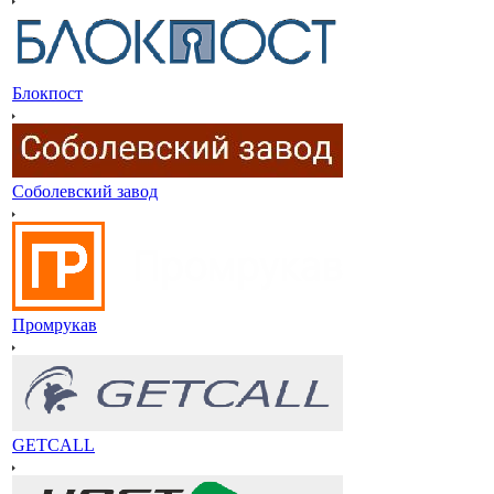
Блокпост
Соболевский завод
Промрукав
GETCALL