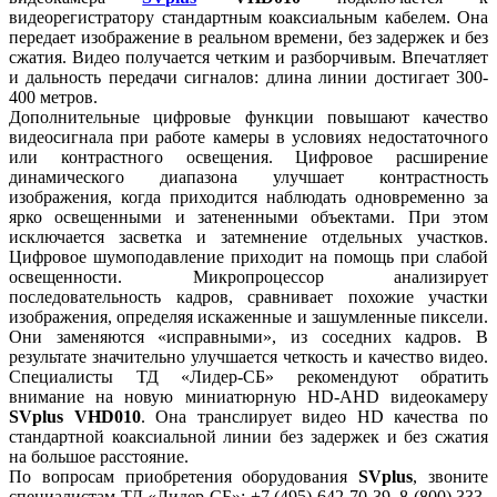
видеорегистратору стандартным коаксиальным кабелем. Она
передает изображение в реальном времени, без задержек и без
сжатия. Видео получается четким и разборчивым. Впечатляет
и дальность передачи сигналов: длина линии достигает 300-
400 метров.
Дополнительные цифровые функции повышают качество
видеосигнала при работе камеры в условиях недостаточного
или контрастного освещения. Цифровое расширение
динамического диапазона улучшает контрастность
изображения, когда приходится наблюдать одновременно за
ярко освещенными и затененными объектами. При этом
исключается засветка и затемнение отдельных участков.
Цифровое шумоподавление приходит на помощь при слабой
освещенности. Микропроцессор анализирует
последовательность кадров, сравнивает похожие участки
изображения, определяя искаженные и зашумленные пиксели.
Они заменяются «исправными», из соседних кадров. В
результате значительно улучшается четкость и качество видео.
Специалисты ТД «Лидер-СБ» рекомендуют обратить
внимание на новую миниатюрную HD-AHD видеокамеру
SVplus VHD010
. Она транслирует видео HD качества по
стандартной коаксиальной линии без задержек и без сжатия
на большое расстояние.
По вопросам приобретения оборудования
SVplus
, звоните
специалистам ТД «Лидер-СБ»: +7 (495) 642-70-39, 8 (800) 333-