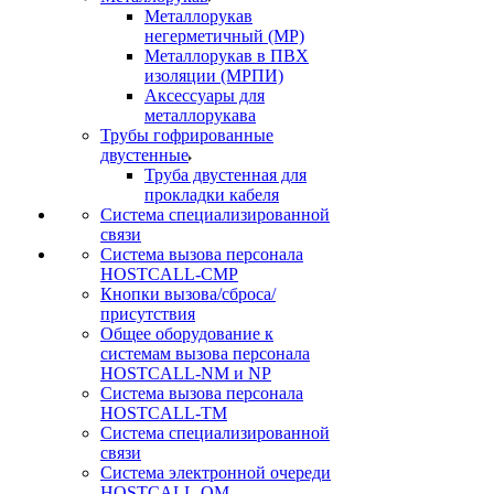
Металлорукав
негерметичный (МР)
Металлорукав в ПВХ
изоляции (МРПИ)
Аксессуары для
металлорукава
Трубы гофрированные
двустенные
Труба двустенная для
прокладки кабеля
Система специализированной
связи
Cистема вызова персонала
HOSTCALL-CMP
Кнопки вызова/сброса/
присутствия
Общее оборудование к
системам вызова персонала
HOSTCALL-NM и NP
Система вызова персонала
HOSTCALL-TM
Система специализированной
связи
Система электронной очереди
HOSTCALL-QM