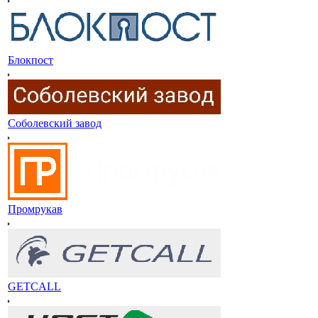
Блокпост
Соболевский завод
Промрукав
GETCALL