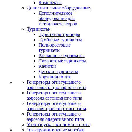
Комплекты
Дополнительное оборудование
Дополнительное
оборудование для
металлодетекторов
Турникеты
Турникеты-триподы
Тумбовые турникеты
Полноростовые
турникеты
Распашные турникеты
Скоростные турникеты
Калитки
Детские турникеты
Картоприемник
Генераторы огнетушащего
аэрозоля стационарного типа
Генераторы огнетушащего
аэрозоля автономного типа
Генераторы огнетушащего
аэрозоля транспортного типа
Генераторы огнетушащего
аэрозоля оперативного типа
Узел запуска автономного типа
Электромонтажные коробки