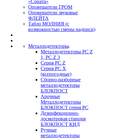
«Соната»
Оповещатели ГРОМ
Оповещатели звуковые
ФЛЕЙТА
Табло МОЛНИЯ (с
возможностью смены надписи)
Металлодетекторы
Металлодетекторы РС Z
1, PC Z 3
Серия РС Z
Серия РС X
(всепогодные)
Сборно-разборные
металлодетекторы
БЛОКПОСТ
Арочные
Металлодетекторы
БЛОКПОСТ серия РС
Дезинфекционно-
досмотровая станция
БЛОКПОСТ КИД
Ручные
металлодетекторы