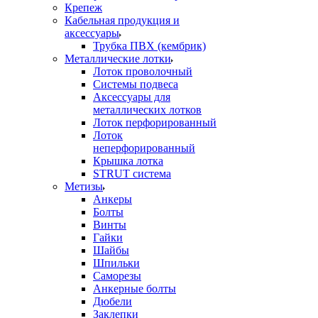
Крепеж
Кабельная продукция и
аксессуары
Трубка ПВХ (кембрик)
Металлические лотки
Лоток проволочный
Системы подвеса
Аксессуары для
металлических лотков
Лоток перфорированный
Лоток
неперфорированный
Крышка лотка
STRUT система
Метизы
Анкеры
Болты
Винты
Гайки
Шайбы
Шпильки
Саморезы
Анкерные болты
Дюбели
Заклепки