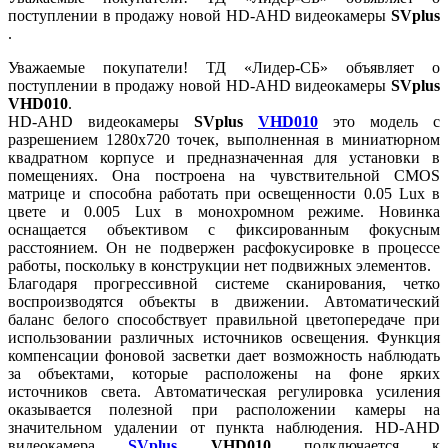
поступлении в продажу новой HD-AHD видеокамеры
SVplus
.
Уважаемые покупатели! ТД «Лидер-СБ» объявляет о
поступлении в продажу новой HD-AHD видеокамеры
SVplus
VHD010
.
HD-AHD видеокамеры
SVplus
VHD010
это модель с
разрешением 1280х720 точек, выполненная в миниатюрном
квадратном корпусе и предназначенная для установки в
помещениях. Она построена на чувствительной CMOS
матрице и способна работать при освещенности 0.05 Lux в
цвете и 0.005 Lux в монохромном режиме. Новинка
оснащается объективом с фиксированным фокусным
расстоянием. Он не подвержен расфокусировке в процессе
работы, поскольку в конструкции нет подвижных элементов.
Благодаря прогрессивной системе сканирования, четко
воспроизводятся объекты в движении. Автоматический
баланс белого способствует правильной цветопередаче при
использовании различных источников освещения. Функция
компенсации фоновой засветки дает возможность наблюдать
за объектами, которые расположены на фоне ярких
источников света. Автоматическая регулировка усиления
оказывается полезной при расположении камеры на
значительном удалении от пункта наблюдения. HD-AHD
видеокамера
SVplus
VHD010
подключается к