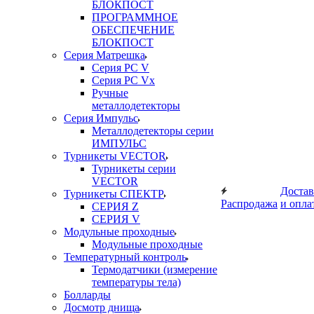
БЛОКПОСТ
ПРОГРАММНОЕ
ОБЕСПЕЧЕНИЕ
БЛОКПОСТ
Серия Матрешка
Серия PC V
Серия PC Vx
Ручные
металлодетекторы
Серия Импульс
Металлодетекторы серии
ИМПУЛЬС
Турникеты VECTOR
Турникеты серии
VECTOR
Достав
Турникеты СПЕКТР
Распродажа
и опла
СЕРИЯ Z
СЕРИЯ V
Модульные проходные
Модульные проходные
Температурный контроль
Термодатчики (измерение
температуры тела)
Болларды
Досмотр днища