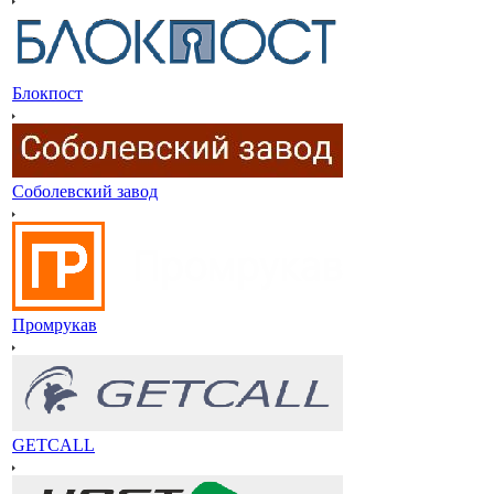
Блокпост
Соболевский завод
Промрукав
GETCALL