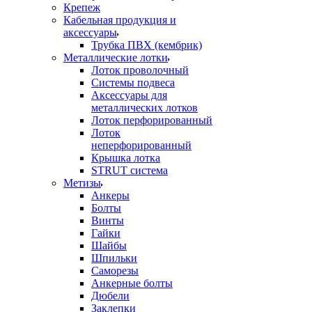
Крепеж
Кабельная продукция и
аксессуары
Трубка ПВХ (кембрик)
Металлические лотки
Лоток проволочный
Системы подвеса
Аксессуары для
металлических лотков
Лоток перфорированный
Лоток
неперфорированный
Крышка лотка
STRUT система
Метизы
Анкеры
Болты
Винты
Гайки
Шайбы
Шпильки
Саморезы
Анкерные болты
Дюбели
Заклепки