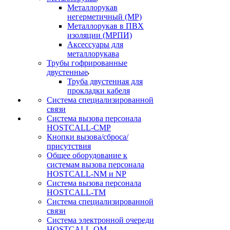
Металлорукав
негерметичный (МР)
Металлорукав в ПВХ
изоляции (МРПИ)
Аксессуары для
металлорукава
Трубы гофрированные
двустенные
Труба двустенная для
прокладки кабеля
Система специализированной
связи
Cистема вызова персонала
HOSTCALL-CMP
Кнопки вызова/сброса/
присутствия
Общее оборудование к
системам вызова персонала
HOSTCALL-NM и NP
Система вызова персонала
HOSTCALL-TM
Система специализированной
связи
Система электронной очереди
HOSTCALL-QM