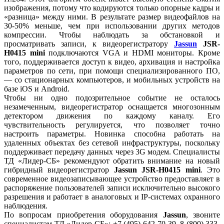
изображения, потому что кодируются только опорные кадры и
«разница» между ними. В результате размер видеофайлов на
30-50% меньше, чем при использовании других методов
компрессии. Чтобы наблюдать за обстановкой и
просматривать записи, к видеорегистратору
Jassun
JSR-
H0415 mini
подключаются VGA и HDMI мониторы. Кроме
того, поддерживается доступ к видео, архивация и настройка
параметров по сети, при помощи специализированного ПО,
— со стационарных компьютеров, и мобильных устройств на
базе iOS и Android.
Чтобы ни одно подозрительное событие не осталось
незамеченным, видеорегистратор оснащается многозонным
детектором движения по каждому каналу. Его
чувствительность регулируется, что позволяет точно
настроить параметры. Новинка способна работать на
удаленных объектах без сетевой инфраструктуры, поскольку
поддерживает передачу данных через 3G модем. Специалисты
ТД «Лидер-СБ» рекомендуют обратить внимание на новый
гибридный видеорегистратор
Jassun JSR-H0415 mini
. Это
современное видеозаписывающее устройство предоставляет в
распоряжение пользователей записи исключительно высокого
разрешения и работает в аналоговых и IP-системах охранного
наблюдения.
По вопросам приобретения оборудования
Jassun
, звоните
специалистам ТД «Лидер-СБ»: +7 (495) 642-70-39, 8 (800) 333-