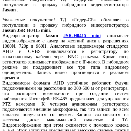
поступлении в продажу гибридного видеорегистратора
Jassun
.
Уважаемые покупатели! ТД «Лидер-СБ» объявляет о
поступлении в продажу гибридного видеорегистратора
Jassun JSR-H0415 mini
.
Видеорегистратор
Jassun
JSR-H0415 mini
записывает
видеоизображение с камер на жесткий диск в разрешениях
1080N, 720p и 960H. Аналоговые видеокамеры стандартов
AHD и CVBS подключаются к регистратору по
коаксиальному кабелю через BNC разъемы. Кроме того,
регистратор записывает изображение с IP-камер. В гибридном
режиме он поддерживает все три типа видеокамер
одновременно. Запись видео производится в реальном
времени.
Видеокамеры формата AHD устойчиво работают, будучи
подключенными на расстоянии до 300-500 м от регистратора,
что расширяет возможности при создании систем
наблюдения. Интерфейс RS-485 предназначен для управления
PTZ камерами. К четырем аудиовходам регистратора
подключаются внешние микрофоны, так что записи по всем
каналам получаются со звуком. Записи сохраняются на
жестком диске максимальной емкостью 4 Тб.
Видеоизображение при этом сжимается с помощью кодека
H.264. Этот алгоритм обеспечивает высокую степень сжатия