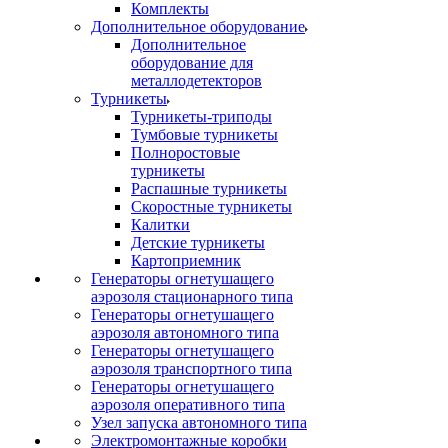
Комплекты
Дополнительное оборудование
Дополнительное
оборудование для
металлодетекторов
Турникеты
Турникеты-триподы
Тумбовые турникеты
Полноростовые
турникеты
Распашные турникеты
Скоростные турникеты
Калитки
Детские турникеты
Картоприемник
Генераторы огнетушащего
аэрозоля стационарного типа
Генераторы огнетушащего
аэрозоля автономного типа
Генераторы огнетушащего
аэрозоля транспортного типа
Генераторы огнетушащего
аэрозоля оперативного типа
Узел запуска автономного типа
Электромонтажные коробки