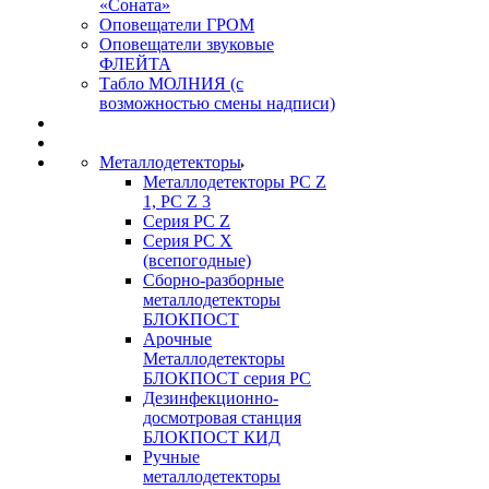
«Соната»
Оповещатели ГРОМ
Оповещатели звуковые
ФЛЕЙТА
Табло МОЛНИЯ (с
возможностью смены надписи)
Металлодетекторы
Металлодетекторы РС Z
1, PC Z 3
Серия РС Z
Серия РС X
(всепогодные)
Сборно-разборные
металлодетекторы
БЛОКПОСТ
Арочные
Металлодетекторы
БЛОКПОСТ серия РС
Дезинфекционно-
досмотровая станция
БЛОКПОСТ КИД
Ручные
металлодетекторы