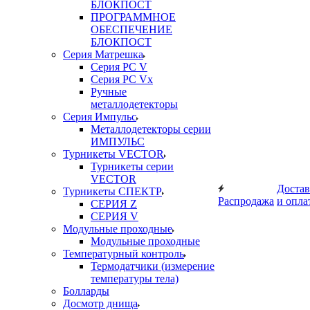
БЛОКПОСТ
ПРОГРАММНОЕ
ОБЕСПЕЧЕНИЕ
БЛОКПОСТ
Серия Матрешка
Серия PC V
Серия PC Vx
Ручные
металлодетекторы
Серия Импульс
Металлодетекторы серии
ИМПУЛЬС
Турникеты VECTOR
Турникеты серии
VECTOR
Достав
Турникеты СПЕКТР
Распродажа
и опла
СЕРИЯ Z
СЕРИЯ V
Модульные проходные
Модульные проходные
Температурный контроль
Термодатчики (измерение
температуры тела)
Болларды
Досмотр днища