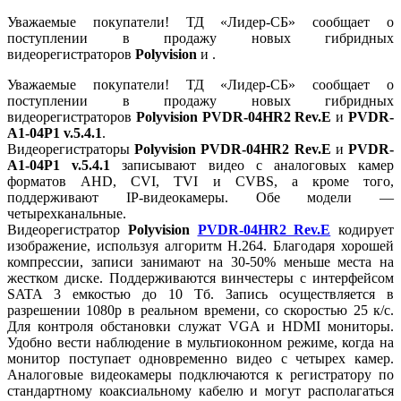
Уважаемые покупатели! ТД «Лидер-СБ» сообщает о
поступлении в продажу новых гибридных
видеорегистраторов
Polyvision
и
.
Уважаемые покупатели! ТД «Лидер-СБ» сообщает о
поступлении в продажу новых гибридных
видеорегистраторов
Polyvision PVDR-04HR2 Rev.E
и
PVDR-
A1-04P1 v.5.4.1
.
Видеорегистраторы
Polyvision PVDR-04HR2 Rev.E
и
PVDR-
A1-04P1 v.5.4.1
записывают видео с аналоговых камер
форматов AHD, CVI, TVI и CVBS, а кроме того,
поддерживают IP-видеокамеры. Обе модели —
четырехканальные.
Видеорегистратор
Polyvision
PVDR-04HR2 Rev.E
кодирует
изображение, используя алгоритм H.264. Благодаря хорошей
компрессии, записи занимают на 30-50% меньше места на
жестком диске. Поддерживаются винчестеры с интерфейсом
SATA 3 емкостью до 10 Тб. Запись осуществляется в
разрешении 1080p в реальном времени, со скоростью 25 к/с.
Для контроля обстановки служат VGA и HDMI мониторы.
Удобно вести наблюдение в мультиоконном режиме, когда на
монитор поступает одновременно видео с четырех камер.
Аналоговые видеокамеры подключаются к регистратору по
стандартному коаксиальному кабелю и могут располагаться