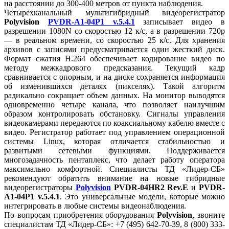
на расстоянии до 300-400 метров от пункта наблюдения.
Четырехканальный мультигибридный видеорегистратор
Polyvision
PVDR-A1-04P1 v.5.4.1
записывает видео в
разрешении 1080N со скоростью 12 к/с, а в разрешении 720p
— в реальном времени, со скоростью 25 к/с. Для хранения
архивов с записями предусматривается один жесткий диск.
Формат сжатия H.264 обеспечивает кодирование видео по
методу межкадрового предсказания. Текущий кадр
сравнивается с опорным, и на диске сохраняется информация
об изменившихся деталях (пикселях). Такой алгоритм
радикально сокращает объем данных. На монитор выводятся
одновременно четыре канала, что позволяет наилучшим
образом контролировать обстановку. Сигналы управления
видеокамерами передаются по коаксиальному кабелю вместе с
видео. Регистратор работает под управлением операционной
системы Linux, которая отличается стабильностью и
развитыми сетевыми функциями. Поддерживается
многозадачность пентаплекс, что делает работу оператора
максимально комфортной. Специалисты ТД «Лидер-СБ»
рекомендуют обратить внимание на новые гибридные
видеорегистраторы
Polyvision
PVDR-04HR2 Rev.E
и
PVDR-
A1-04P1 v.5.4.1
. Это универсальные модели, которые можно
интегрировать в любые системы видеонаблюдения.
По вопросам приобретения оборудования
Polyvision
, звоните
специалистам ТД «Лидер-СБ»: +7 (495) 642-70-39, 8 (800) 333-