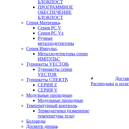
БЛОКПОСТ
ПРОГРАММНОЕ
ОБЕСПЕЧЕНИЕ
БЛОКПОСТ
Серия Матрешка
Серия PC V
Серия PC Vx
Ручные
металлодетекторы
Серия Импульс
Металлодетекторы серии
ИМПУЛЬС
Турникеты VECTOR
Турникеты серии
VECTOR
Достав
Турникеты СПЕКТР
Распродажа
и опла
СЕРИЯ Z
СЕРИЯ V
Модульные проходные
Модульные проходные
Температурный контроль
Термодатчики (измерение
температуры тела)
Болларды
Досмотр днища