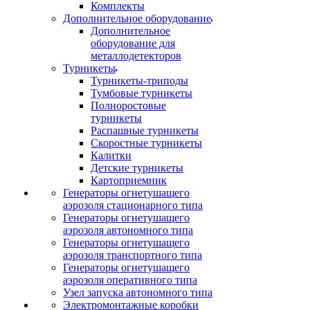
Комплекты
Дополнительное оборудование
Дополнительное
оборудование для
металлодетекторов
Турникеты
Турникеты-триподы
Тумбовые турникеты
Полноростовые
турникеты
Распашные турникеты
Скоростные турникеты
Калитки
Детские турникеты
Картоприемник
Генераторы огнетушащего
аэрозоля стационарного типа
Генераторы огнетушащего
аэрозоля автономного типа
Генераторы огнетушащего
аэрозоля транспортного типа
Генераторы огнетушащего
аэрозоля оперативного типа
Узел запуска автономного типа
Электромонтажные коробки