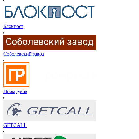
Блокпост
Соболевский завод
Промрукав
GETCALL