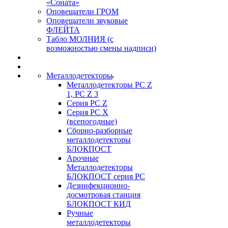
«Соната»
Оповещатели ГРОМ
Оповещатели звуковые
ФЛЕЙТА
Табло МОЛНИЯ (с
возможностью смены надписи)
Металлодетекторы
Металлодетекторы РС Z
1, PC Z 3
Серия РС Z
Серия РС X
(всепогодные)
Сборно-разборные
металлодетекторы
БЛОКПОСТ
Арочные
Металлодетекторы
БЛОКПОСТ серия РС
Дезинфекционно-
досмотровая станция
БЛОКПОСТ КИД
Ручные
металлодетекторы