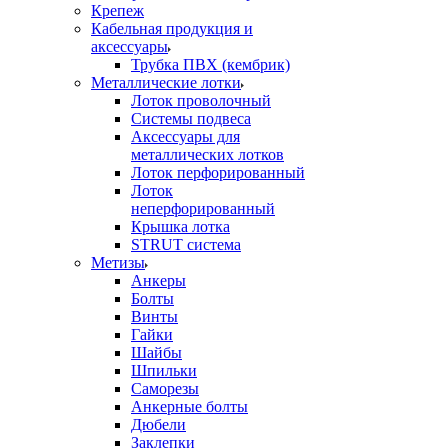
Крепеж
Кабельная продукция и
аксессуары
Трубка ПВХ (кембрик)
Металлические лотки
Лоток проволочный
Системы подвеса
Аксессуары для
металлических лотков
Лоток перфорированный
Лоток
неперфорированный
Крышка лотка
STRUT система
Метизы
Анкеры
Болты
Винты
Гайки
Шайбы
Шпильки
Саморезы
Анкерные болты
Дюбели
Заклепки