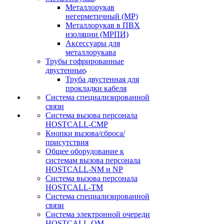
Металлорукав
негерметичный (МР)
Металлорукав в ПВХ
изоляции (МРПИ)
Аксессуары для
металлорукава
Трубы гофрированные
двустенные
Труба двустенная для
прокладки кабеля
Система специализированной
связи
Cистема вызова персонала
HOSTCALL-CMP
Кнопки вызова/сброса/
присутствия
Общее оборудование к
системам вызова персонала
HOSTCALL-NM и NP
Система вызова персонала
HOSTCALL-TM
Система специализированной
связи
Система электронной очереди
HOSTCALL-QM