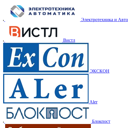
Электротехника и Авт
Вистл
ЭКСКОН
Aler
Блокпост