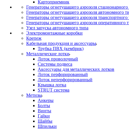
Картоприемник
Генераторы огнетушащего аэрозоля стационарного
Генераторы огнетушащего аэрозоля автономного т
Генераторы огнетушащего аэрозоля транспортного
Генераторы огнетушащего аэрозоля оперативного 
Узел запуска автономного типа
Электромонтажные коробки
Крепеж
Кабельная продукция и аксессуары
Трубка ПВХ (кембрик)
Металлические лотки
Лоток проволочный
Системы подвеса
Аксессуары для металлических лотков
Лоток перфорированный
Лоток неперфорированный
Крышка лотка
STRUT система
Метизы
Анкеры
Болты
Винты
Гайки
Шайбы
Шпильки