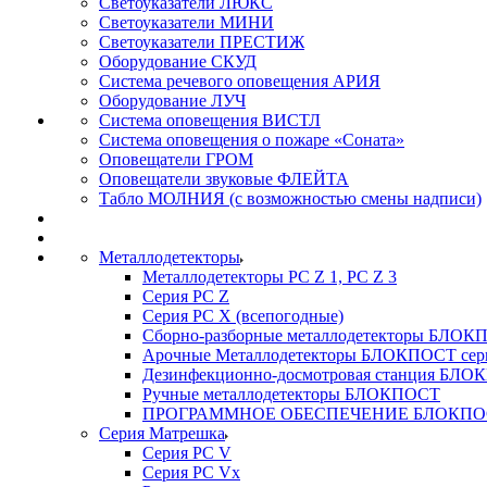
Светоуказатели ЛЮКС
Светоуказатели МИНИ
Светоуказатели ПРЕСТИЖ
Оборудование СКУД
Система речевого оповещения АРИЯ
Оборудование ЛУЧ
Система оповещения ВИСТЛ
Система оповещения о пожаре «Соната»
Оповещатели ГРОМ
Оповещатели звуковые ФЛЕЙТА
Табло МОЛНИЯ (с возможностью смены надписи)
Металлодетекторы
Металлодетекторы РС Z 1, PC Z 3
Серия РС Z
Серия РС X (всепогодные)
Сборно-разборные металлодетекторы БЛО
Арочные Металлодетекторы БЛОКПОСТ сер
Дезинфекционно-досмотровая станция БЛ
Ручные металлодетекторы БЛОКПОСТ
ПРОГРАММНОЕ ОБЕСПЕЧЕНИЕ БЛОКПО
Серия Матрешка
Серия PC V
Серия PC Vx