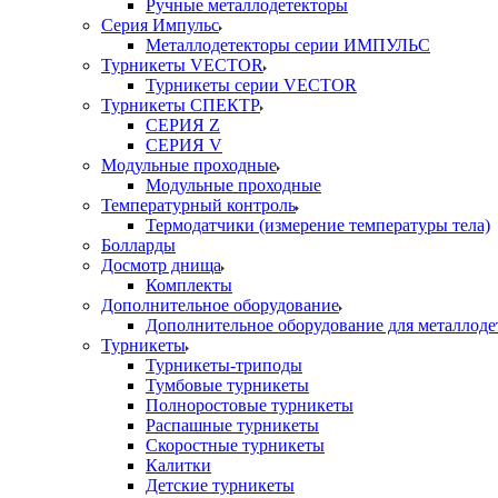
Ручные металлодетекторы
Серия Импульс
Металлодетекторы серии ИМПУЛЬС
Турникеты VECTOR
Турникеты серии VECTOR
Турникеты СПЕКТР
СЕРИЯ Z
СЕРИЯ V
Модульные проходные
Модульные проходные
Температурный контроль
Термодатчики (измерение температуры тела)
Болларды
Досмотр днища
Комплекты
Дополнительное оборудование
Дополнительное оборудование для металлоде
Турникеты
Турникеты-триподы
Тумбовые турникеты
Полноростовые турникеты
Распашные турникеты
Скоростные турникеты
Калитки
Детские турникеты