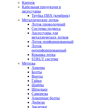
Крепеж
Кабельная продукция и
аксессуары
Трубка ПВХ (кембрик)
Металлические лотки
Лоток проволочный
Системы подвеса
Аксессуары для
металлических лотков
Лоток перфорированный
Лоток
неперфорированный
Крышка лотка
STRUT система
Метизы
Анкеры
Болты
Винты
Гайки
Шайбы
Шпильки
Саморезы
Анкерные болты
Дюбели
Заклепки