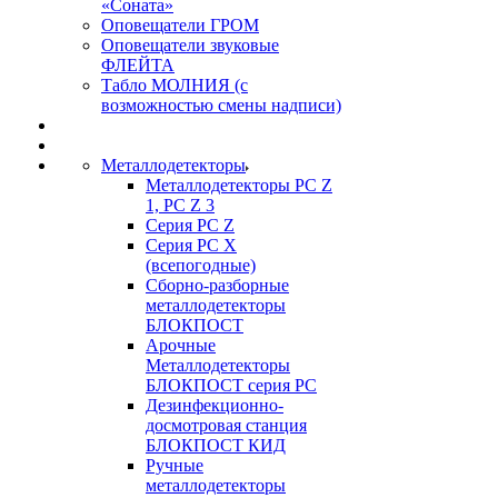
«Соната»
Оповещатели ГРОМ
Оповещатели звуковые
ФЛЕЙТА
Табло МОЛНИЯ (с
возможностью смены надписи)
Металлодетекторы
Металлодетекторы РС Z
1, PC Z 3
Серия РС Z
Серия РС X
(всепогодные)
Сборно-разборные
металлодетекторы
БЛОКПОСТ
Арочные
Металлодетекторы
БЛОКПОСТ серия РС
Дезинфекционно-
досмотровая станция
БЛОКПОСТ КИД
Ручные
металлодетекторы