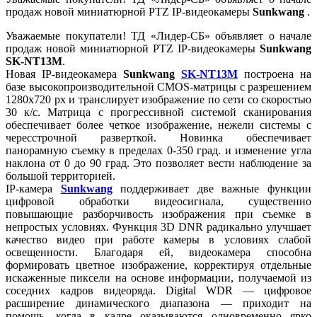
продаж новой миниатюрной PTZ IP-видеокамеры
Sunkwang
.
Уважаемые покупатели! ТД «Лидер-СБ» объявляет о начале
продаж новой миниатюрной PTZ IP-видеокамеры
Sunkwang
SK-NT13M
.
Новая IP-видеокамера
Sunkwang
SK-NT13M
построена на
базе высокопроизводительной CMOS-матрицы с разрешением
1280х720 px и транслирует изображение по сети со скоростью
30 к/с. Матрица с прогрессивной системой сканирования
обеспечивает более четкое изображение, нежели системы с
чересстрочной разверткой. Новинка обеспечивает
панорамную съемку в пределах 0-350 град. и изменение угла
наклона от 0 до 90 град. Это позволяет вести наблюдение за
большой территорией.
IP-камера
Sunkwang
поддерживает две важные функции
цифровой обработки видеосигнала, существенно
повышающие разборчивость изображения при съемке в
непростых условиях. Функция 3D DNR радикально улучшает
качество видео при работе камеры в условиях слабой
освещенности. Благодаря ей, видеокамера способна
формировать цветное изображение, корректируя отдельные
искаженные пиксели на основе информации, получаемой из
соседних кадров видеоряда. Digital WDR — цифровое
расширение динамического диапазона — приходит на
помощь, когда в кадре оказываются одновременно ярко