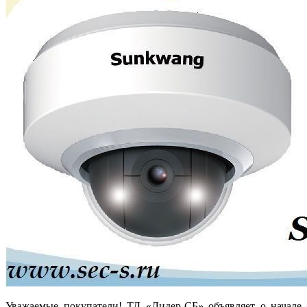
Уважаемые покупатели! ТД «Лидер-СБ» объявляет о начале