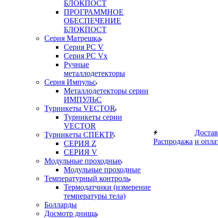
БЛОКПОСТ
ПРОГРАММНОЕ
ОБЕСПЕЧЕНИЕ
БЛОКПОСТ
Серия Матрешка
Серия PC V
Серия PC Vx
Ручные
металлодетекторы
Серия Импульс
Металлодетекторы серии
ИМПУЛЬС
Турникеты VECTOR
Турникеты серии
VECTOR
Достав
Турникеты СПЕКТР
Распродажа
и опла
СЕРИЯ Z
СЕРИЯ V
Модульные проходные
Модульные проходные
Температурный контроль
Термодатчики (измерение
температуры тела)
Болларды
Досмотр днища