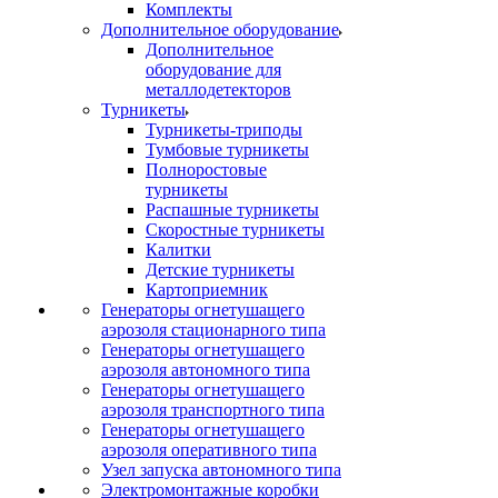
Комплекты
Дополнительное оборудование
Дополнительное
оборудование для
металлодетекторов
Турникеты
Турникеты-триподы
Тумбовые турникеты
Полноростовые
турникеты
Распашные турникеты
Скоростные турникеты
Калитки
Детские турникеты
Картоприемник
Генераторы огнетушащего
аэрозоля стационарного типа
Генераторы огнетушащего
аэрозоля автономного типа
Генераторы огнетушащего
аэрозоля транспортного типа
Генераторы огнетушащего
аэрозоля оперативного типа
Узел запуска автономного типа
Электромонтажные коробки