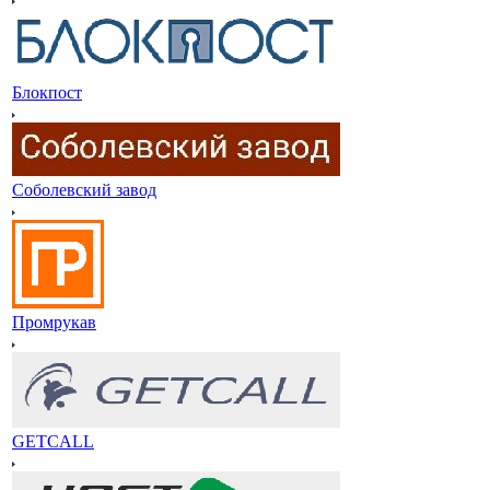
Блокпост
Соболевский завод
Промрукав
GETCALL