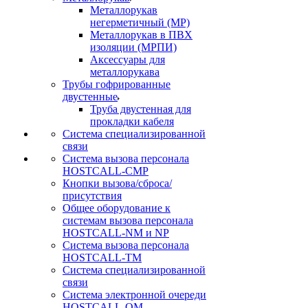
Металлорукав
негерметичный (МР)
Металлорукав в ПВХ
изоляции (МРПИ)
Аксессуары для
металлорукава
Трубы гофрированные
двустенные
Труба двустенная для
прокладки кабеля
Система специализированной
связи
Cистема вызова персонала
HOSTCALL-CMP
Кнопки вызова/сброса/
присутствия
Общее оборудование к
системам вызова персонала
HOSTCALL-NM и NP
Система вызова персонала
HOSTCALL-TM
Система специализированной
связи
Система электронной очереди
HOSTCALL-QM