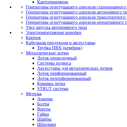
Картоприемник
Генераторы огнетушащего аэрозоля стационарного
Генераторы огнетушащего аэрозоля автономного т
Генераторы огнетушащего аэрозоля транспортного
Генераторы огнетушащего аэрозоля оперативного 
Узел запуска автономного типа
Электромонтажные коробки
Крепеж
Кабельная продукция и аксессуары
Трубка ПВХ (кембрик)
Металлические лотки
Лоток проволочный
Системы подвеса
Аксессуары для металлических лотков
Лоток перфорированный
Лоток неперфорированный
Крышка лотка
STRUT система
Метизы
Анкеры
Болты
Винты
Гайки
Шайбы
Шпильки