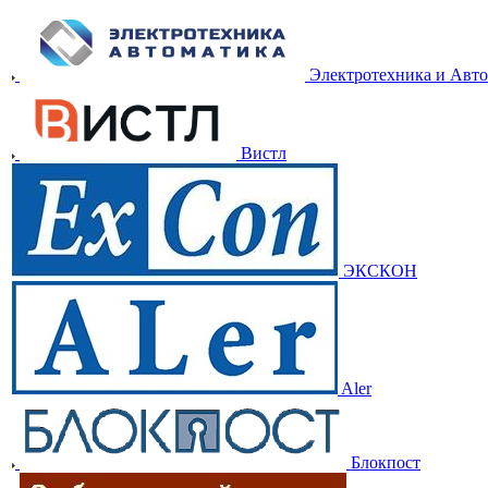
Электротехника и Авт
Вистл
ЭКСКОН
Aler
Блокпост