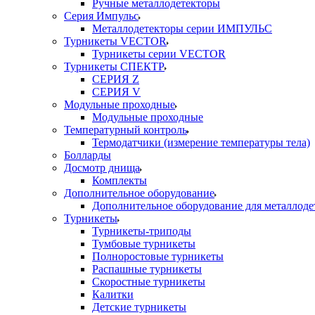
Ручные металлодетекторы
Серия Импульс
Металлодетекторы серии ИМПУЛЬС
Турникеты VECTOR
Турникеты серии VECTOR
Турникеты СПЕКТР
СЕРИЯ Z
СЕРИЯ V
Модульные проходные
Модульные проходные
Температурный контроль
Термодатчики (измерение температуры тела)
Болларды
Досмотр днища
Комплекты
Дополнительное оборудование
Дополнительное оборудование для металлоде
Турникеты
Турникеты-триподы
Тумбовые турникеты
Полноростовые турникеты
Распашные турникеты
Скоростные турникеты
Калитки
Детские турникеты