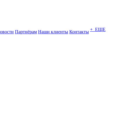
+ ЕЩЕ
овости
Партнёрам
Наши клиенты
Контакты