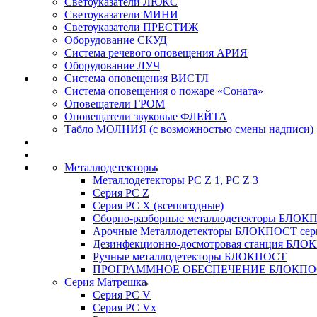
Светоуказатели ЛЮКС
Светоуказатели МИНИ
Светоуказатели ПРЕСТИЖ
Оборудование СКУД
Система речевого оповещения АРИЯ
Оборудование ЛУЧ
Система оповещения ВИСТЛ
Система оповещения о пожаре «Соната»
Оповещатели ГРОМ
Оповещатели звуковые ФЛЕЙТА
Табло МОЛНИЯ (с возможностью смены надписи)
Металлодетекторы
Металлодетекторы РС Z 1, PC Z 3
Серия РС Z
Серия РС X (всепогодные)
Сборно-разборные металлодетекторы БЛО
Арочные Металлодетекторы БЛОКПОСТ сер
Дезинфекционно-досмотровая станция БЛ
Ручные металлодетекторы БЛОКПОСТ
ПРОГРАММНОЕ ОБЕСПЕЧЕНИЕ БЛОКПО
Серия Матрешка
Серия PC V
Серия PC Vx