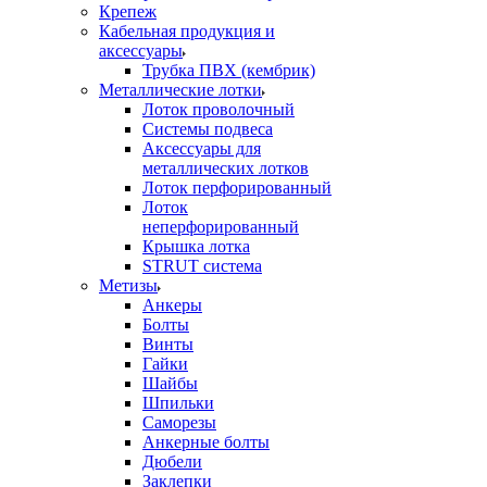
Крепеж
Кабельная продукция и
аксессуары
Трубка ПВХ (кембрик)
Металлические лотки
Лоток проволочный
Системы подвеса
Аксессуары для
металлических лотков
Лоток перфорированный
Лоток
неперфорированный
Крышка лотка
STRUT система
Метизы
Анкеры
Болты
Винты
Гайки
Шайбы
Шпильки
Саморезы
Анкерные болты
Дюбели
Заклепки