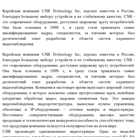
Корейская компания CNB Technology Inc, хорошо известна в России,
благодаря большому выбору устройств и их стабильному качеству. CNB -
это современное оборудование, доступное широкому кругу потребителей.
Она была основана в 1999 г., и сразу стала привлекать самые
квалифицированные кадры, специалистов, за плечами которых был
десятилетний опыт разработки в области систем охранного
видеонаблюдения.
Корейская компания CNB Technology Inc, хорошо известна в России,
благодаря большому выбору устройств и их стабильному качеству. CNB -
это современное оборудование, доступное широкому кругу потребителей.
Она была основана в 1999 г., и сразу стала привлекать самые
квалифицированные кадры, специалистов, за плечами которых был
десятилетний опыт разработки в области систем охранного
видеонаблюдения. Компания в настоящее время выпускает широкий спектр
оборудования, в которое заложены самые прогрессивные идеи, новейшие
алгоритмы обработки видео, надежна элементная база. Это камеры
видеонаблюдения, видеорегистраторы, выносные пульты управления,
объективы и IP-оборудование – сетевые камеры и видеосерверы.
Постоянное совершенствование оборудования, высокое качество
продукции и технологическая конкурентоспособность способствуют тому,
что продукция компании пользуется популярностью во всем мире.
CNB производит одноканальные видеосерверы. Одна из моделей
спроектирована для работы со всепогодными видеокамерами серий B3, B4