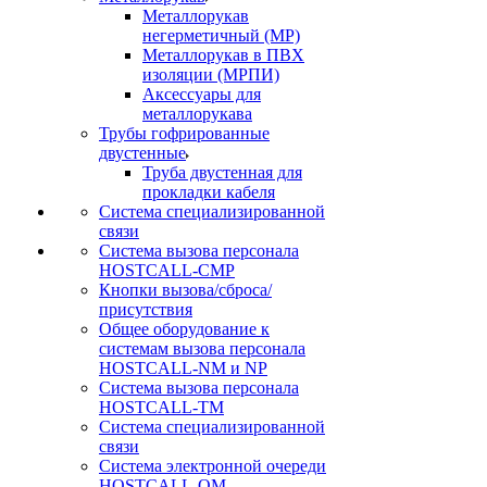
Металлорукав
негерметичный (МР)
Металлорукав в ПВХ
изоляции (МРПИ)
Аксессуары для
металлорукава
Трубы гофрированные
двустенные
Труба двустенная для
прокладки кабеля
Система специализированной
связи
Cистема вызова персонала
HOSTCALL-CMP
Кнопки вызова/сброса/
присутствия
Общее оборудование к
системам вызова персонала
HOSTCALL-NM и NP
Система вызова персонала
HOSTCALL-TM
Система специализированной
связи
Система электронной очереди
HOSTCALL-QM