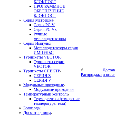
БЛОКПОСТ
ПРОГРАММНОЕ
ОБЕСПЕЧЕНИЕ
БЛОКПОСТ
Серия Матрешка
Серия PC V
Серия PC Vx
Ручные
металлодетекторы
Серия Импульс
Металлодетекторы серии
ИМПУЛЬС
Турникеты VECTOR
Турникеты серии
VECTOR
Достав
Турникеты СПЕКТР
Распродажа
и опла
СЕРИЯ Z
СЕРИЯ V
Модульные проходные
Модульные проходные
Температурный контроль
Термодатчики (измерение
температуры тела)
Болларды
Досмотр днища