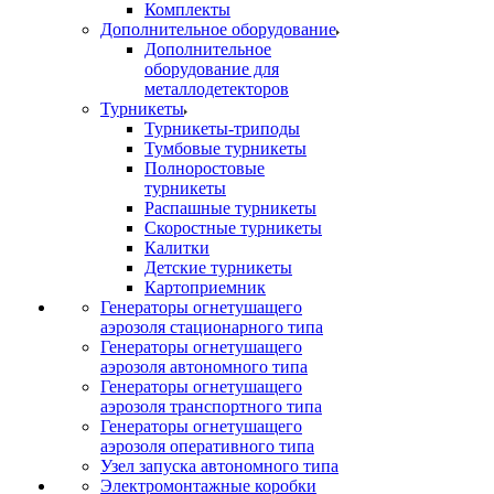
Комплекты
Дополнительное оборудование
Дополнительное
оборудование для
металлодетекторов
Турникеты
Турникеты-триподы
Тумбовые турникеты
Полноростовые
турникеты
Распашные турникеты
Скоростные турникеты
Калитки
Детские турникеты
Картоприемник
Генераторы огнетушащего
аэрозоля стационарного типа
Генераторы огнетушащего
аэрозоля автономного типа
Генераторы огнетушащего
аэрозоля транспортного типа
Генераторы огнетушащего
аэрозоля оперативного типа
Узел запуска автономного типа
Электромонтажные коробки