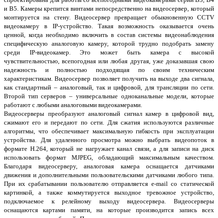
и B5. Камеры крепится винтами непосредственно на видеосервер, который
монтируется на стену. Видеосервер превращает обыкновенную CCTV
видеокамеру в IP-устройство. Такая возможность оказывается очень
ценной, когда необходимо включить в состав системы видеонаблюдения
специфическую аналоговую камеру, которой трудно подобрать замену
среди IP-видеокамер. Это может быть камера с высокой
чувствительностью, всепогодная или любая другая, уже доказавшая свою
надежность и полностью подходящая по своим техническим
характеристикам. Видеосервер позволяет получить на выходе два сигнала,
как стандартный – аналоговый, так и цифровой, для трансляции по сети.
Второй тип серверов – универсальные одноканальные модели, которые
работают с любыми аналоговыми видеокамерами.
Видеосерверы преобразуют аналоговый сигнал камер в цифровой вид,
сжимают его и передают по сети. Для сжатия используются различные
алгоритмы, что обеспечивает максимальную гибкость при эксплуатации
устройства. Для удаленного просмотра можно выбрать видеопоток в
формате H.264, который не нагружает канал связи, а для записи на диск
использовать формат MJPEG, обладающий максимальным качеством.
Благодаря видеосерверу, аналоговая камера оснащается датчиками
движения и дополнительными пользовательскими датчиками любого типа.
При их срабатывании пользователю отправляется e-mail со статической
картинкой, а также коммутируется выходное тревожное устройство,
подключаемое к релейному выходу видеосервера. Видеосерверы
оснащаются картами памяти, на которые производится запись всех