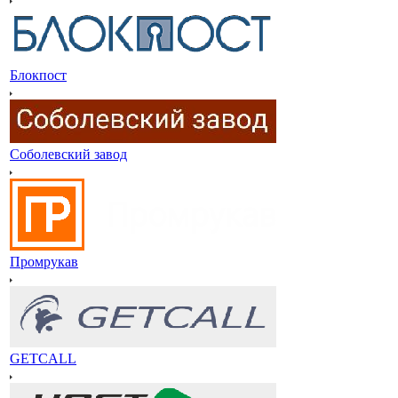
Блокпост
Соболевский завод
Промрукав
GETCALL