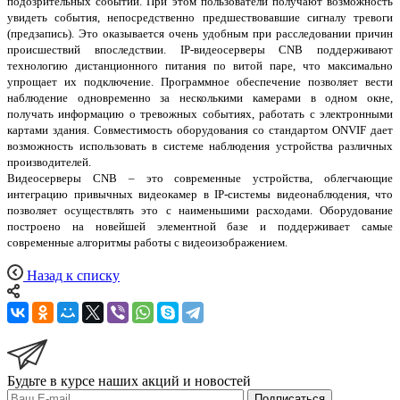
подозрительных событий. При этом пользователи получают возможность
увидеть события, непосредственно предшествовавшие сигналу тревоги
(предзапись). Это оказывается очень удобным при расследовании причин
происшествий впоследствии. IP-видеосерверы CNB поддерживают
технологию дистанционного питания по витой паре, что максимально
упрощает их подключение. Программное обеспечение позволяет вести
наблюдение одновременно за несколькими камерами в одном окне,
получать информацию о тревожных событиях, работать с электронными
картами здания. Совместимость оборудования со стандартом ONVIF дает
возможность использовать в системе наблюдения устройства различных
производителей.
Видеосерверы CNB – это современные устройства, облегчающие
интеграцию привычных видеокамер в IP-системы видеонаблюдения, что
позволяет осуществлять это с наименьшими расходами. Оборудование
построено на новейшей элементной базе и поддерживает самые
современные алгоритмы работы с видеоизображением.
Назад к списку
Будьте в курсе наших акций и новостей
Подписаться